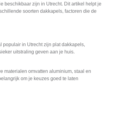
eschikbaar zijn in Utrecht. Dit artikel helpt je
schillende soorten dakkapels, factoren die de
populair in Utrecht zijn plat dakkapels,
eker uitstraling geven aan je huis.
re materialen omvatten aluminium, staal en
belangrijk om je keuzes goed te laten
de grootte en het materiaal van de dakkapel.
r garandeert kwaliteit en veiligheid, maar kan