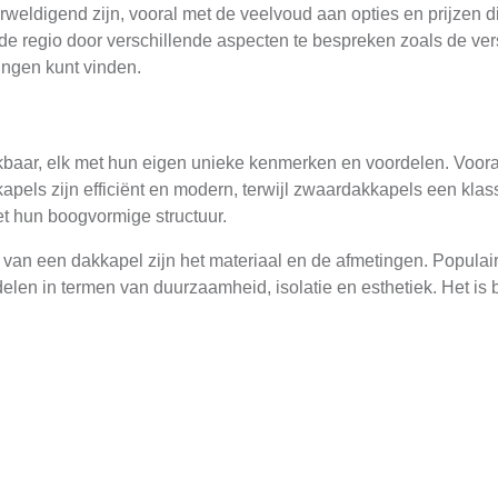
digend zijn, vooral met de veelvoud aan opties en prijzen die b
 de regio door verschillende aspecten te bespreken zoals de ver
ingen kunt vinden.
kbaar, elk met hun eigen unieke kenmerken en voordelen. Vooral 
els zijn efficiënt en modern, terwijl zwaardakkapels een klassi
t hun boogvormige structuur.
 van een dakkapel zijn het materiaal en de afmetingen. Populai
adelen in termen van duurzaamheid, isolatie en esthetiek. Het is 
zen Beïnvloeden
hankelijk van verschillende factoren. Een belangrijke factor is 
staal of hout zijn duurder dan kleinere modellen of aluminium.
otale kosten. Professionele installatie door een erkende aanbiede